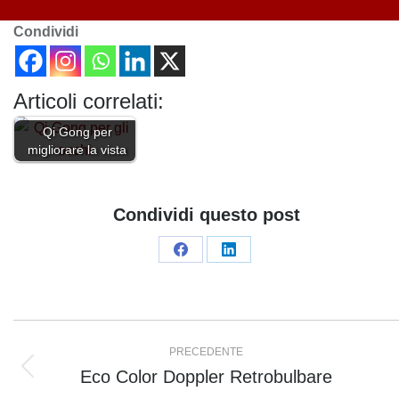
Condividi
Articoli correlati:
Qi Gong per
migliorare la vista
Condividi questo post
Condividi
Condividi
su
su
Facebook
LinkedIn
Naviga
PRECEDENTE
tra
Eco Color Doppler Retrobulbare
Post
precedente: