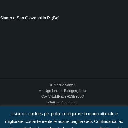
Siamo a San Giovanni in P. (Bo)
Dr. Marzio Vanzini
via Ugo lenzi 1, Bologna, Italia
C.F. VNZMRZ53H13B399O
P.IVA 02041860376
Email: pagina contatti
Usiamo i cookies per poter configurare in modo ottimale e
Pec: marzio.vanzini@pec.it
migliorare costantemente le nostre pagine web. Continuando ad
Termini di utilizzo
–
Informativa privacy
–
Cookie Policy
–