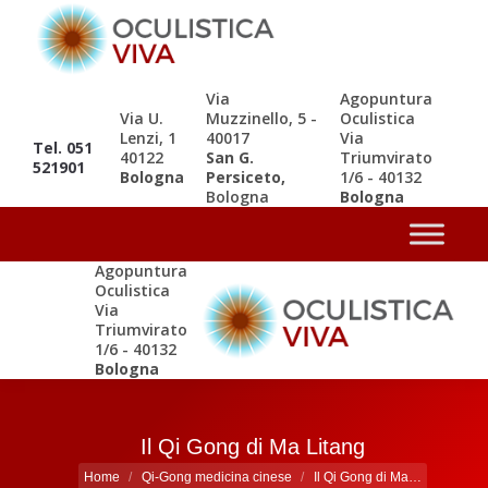
Via
Agopuntura
Via U.
Muzzinello, 5 -
Oculistica
Lenzi, 1
40017
Via
Tel. 051
40122
San G.
Triumvirato
521901
Bologna
Persiceto,
1/6 - 40132
Bologna
Bologna
Agopuntura
Oculistica
Via
Triumvirato
1/6 - 40132
Bologna
Il Qi Gong di Ma Litang
Tu sei qui:
Home
Qi-Gong medicina cinese
Il Qi Gong di Ma…