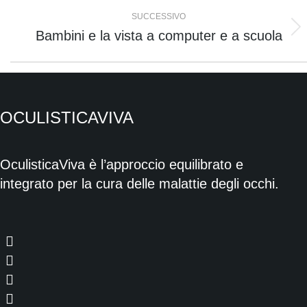
i
SUCCESSIVO
Bambini e la vista a computer e a scuola
Prossimo
post
post:
OCULISTICAVIVA
OculisticaViva è l’approccio equilibrato e
integrato per la cura delle malattie degli occhi.