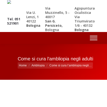
Via
Agopuntura
Via U.
Muzzinello, 5 -
Oculistica
Lenzi, 1
40017
Via
Tel. 051
40122
San G.
Triumvirato
521901
Bologna
Persiceto,
1/6 - 40132
Bologna
Bologna
Come si cura l’ambliopia negli adulti
Tu sei qui:
Home
Ambliopia
Come si cura l’ambliopia negli…