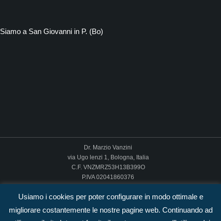
Siamo a San Giovanni in P. (Bo)
Dr. Marzio Vanzini
via Ugo lenzi 1, Bologna, Italia
C.F. VNZMRZ53H13B399O
P.IVA 02041860376
Email: pagina contatti
Usiamo i cookies per poter configurare in modo ottimale e
Pec: marzio.vanzini@pec.it
migliorare costantemente le nostre pagine web. Continuando ad
Termini di utilizzo
–
Informativa privacy
–
Cookie Policy
–